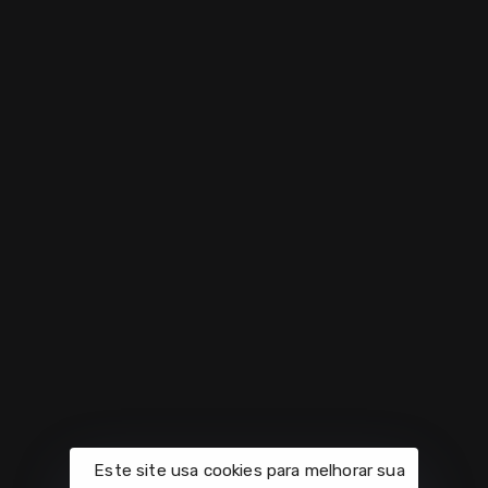
Expo Favela Brasília reúne 2 mil pessoas, destaca
empreendedores locais e promove economia
criativa com palestras, workshops e negócios
inovadores.
Seja Parceiro
GitHub
2025
Trabalhe Conosco
Perfil Envato
Todos os Direitos Reservados.
Este site usa cookies para melhorar sua