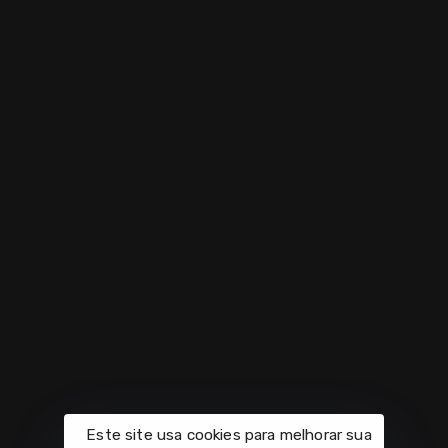
Localizado em Brasília, o Hospital da Criança (HCB)
tem se destacado na realização de exames de
imagem com uma abordagem
Seja Parceiro
GitHub
2025
Trabalhe Conosco
Perfil Envato
Todos os Direitos Reservados.
Este site usa cookies para melhorar sua